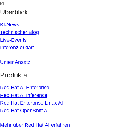
Skip
KI
to
Überblick
content
KI-News
Technischer Blog
Live-Events
Inferenz erklärt
Unser Ansatz
Produkte
Red Hat AI Enterprise
Red Hat AI Inference
Red Hat Enterprise Linux AI
Red Hat OpenShift AI
Mehr über Red Hat AI erfahren