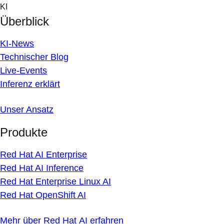
Skip
KI
to
Überblick
content
KI-News
Technischer Blog
Live-Events
Inferenz erklärt
Unser Ansatz
Produkte
Red Hat AI Enterprise
Red Hat AI Inference
Red Hat Enterprise Linux AI
Red Hat OpenShift AI
Mehr über Red Hat AI erfahren