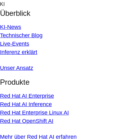
Skip
KI
to
Überblick
content
KI-News
Technischer Blog
Live-Events
Inferenz erklärt
Unser Ansatz
Produkte
Red Hat AI Enterprise
Red Hat AI Inference
Red Hat Enterprise Linux AI
Red Hat OpenShift AI
Mehr über Red Hat AI erfahren