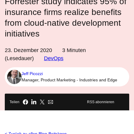
Forrester study indicates 95% of
insurance firms realize benefits
from cloud-native development
initiatives
23. Dezember 2020
3
Minuten
(Lesedauer)
DevOps
Jeff Picozzi
Manager, Product Marketing - Industries and Edge
Teilen
RSS abonnieren
Zurück zu allen Blog-Beiträgen