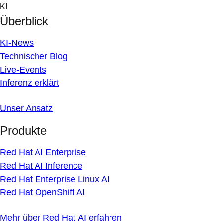
Skip
KI
to
Überblick
content
KI-News
Technischer Blog
Live-Events
Inferenz erklärt
Unser Ansatz
Produkte
Red Hat AI Enterprise
Red Hat AI Inference
Red Hat Enterprise Linux AI
Red Hat OpenShift AI
Mehr über Red Hat AI erfahren