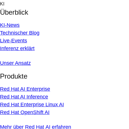
Skip
KI
to
Überblick
content
KI-News
Technischer Blog
Live-Events
Inferenz erklärt
Unser Ansatz
Produkte
Red Hat AI Enterprise
Red Hat AI Inference
Red Hat Enterprise Linux AI
Red Hat OpenShift AI
Mehr über Red Hat AI erfahren