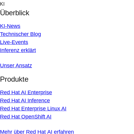
Skip
KI
to
Überblick
content
KI-News
Technischer Blog
Live-Events
Inferenz erklärt
Unser Ansatz
Produkte
Red Hat AI Enterprise
Red Hat AI Inference
Red Hat Enterprise Linux AI
Red Hat OpenShift AI
Mehr über Red Hat AI erfahren