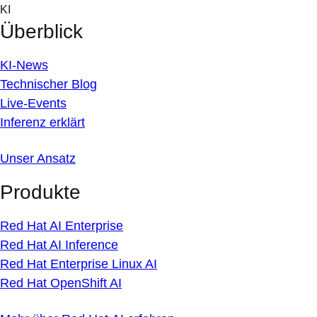
Skip
KI
to
Überblick
content
KI-News
Technischer Blog
Live-Events
Inferenz erklärt
Unser Ansatz
Produkte
Red Hat AI Enterprise
Red Hat AI Inference
Red Hat Enterprise Linux AI
Red Hat OpenShift AI