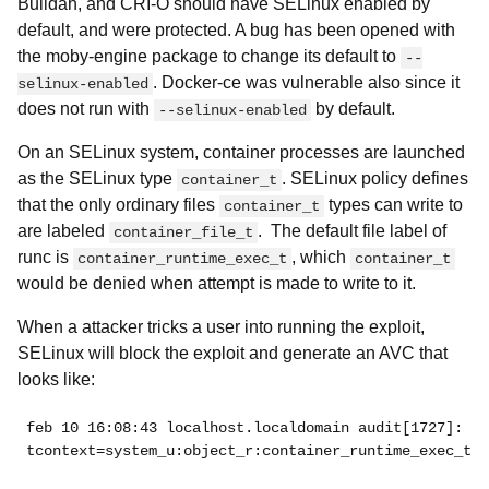
Buildah, and CRI-O should have SELinux enabled by
default, and were protected. A bug has been opened with
the moby-engine package to change its default to
--
. Docker-ce was vulnerable also since it
selinux-enabled
does not run with
by default.
--selinux-enabled
On an SELinux system, container processes are launched
as the SELinux type
. SELinux policy defines
container_t
that the only ordinary files
types can write to
container_t
are labeled
. The default file label of
container_file_t
runc is
, which
container_runtime_exec_t
container_t
would be denied when attempt is made to write to it.
When a attacker tricks a user into running the exploit,
SELinux will block the exploit and generate an AVC that
looks like:
feb 10 16:08:43 localhost.localdomain audit[1727]: AV
tcontext=system_u:object_r:container_runtime_exec_t:s