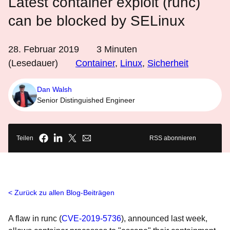
Latest container exploit (runc)
can be blocked by SELinux
28. Februar 2019
3
Minuten
(Lesedauer)
Container
,
Linux
,
Sicherheit
Dan Walsh
Senior Distinguished Engineer
Teilen
RSS abonnieren
Zurück zu allen Blog-Beiträgen
A flaw in runc (
CVE-2019-5736
), announced last week,