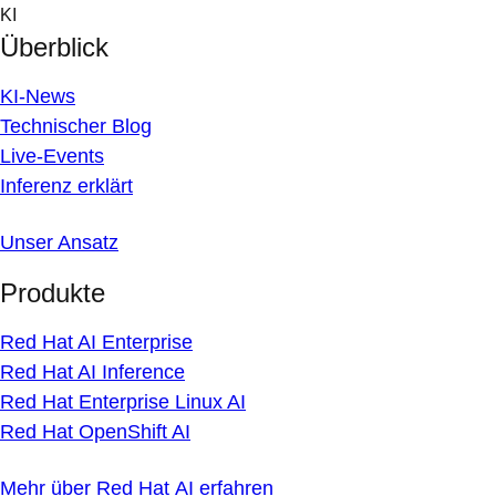
Skip
KI
to
Überblick
content
KI-News
Technischer Blog
Live-Events
Inferenz erklärt
Unser Ansatz
Produkte
Red Hat AI Enterprise
Red Hat AI Inference
Red Hat Enterprise Linux AI
Red Hat OpenShift AI
Mehr über Red Hat AI erfahren