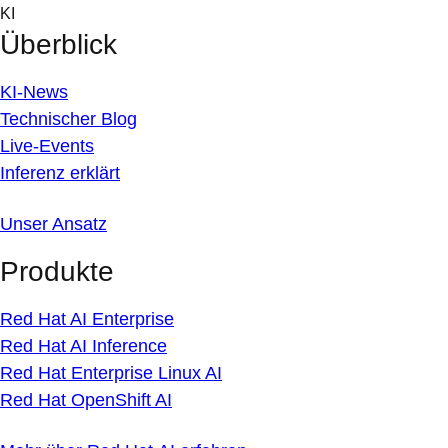
Skip
KI
to
Überblick
content
KI-News
Technischer Blog
Live-Events
Inferenz erklärt
Unser Ansatz
Produkte
Red Hat AI Enterprise
Red Hat AI Inference
Red Hat Enterprise Linux AI
Red Hat OpenShift AI