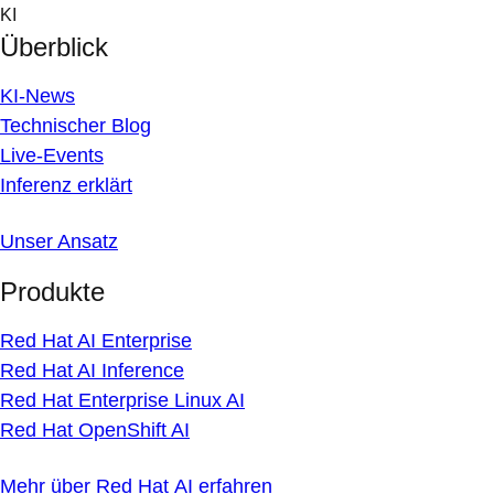
Skip
KI
to
Überblick
content
KI-News
Technischer Blog
Live-Events
Inferenz erklärt
Unser Ansatz
Produkte
Red Hat AI Enterprise
Red Hat AI Inference
Red Hat Enterprise Linux AI
Red Hat OpenShift AI
Mehr über Red Hat AI erfahren