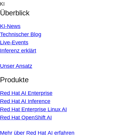
Skip
KI
to
Überblick
content
KI-News
Technischer Blog
Live-Events
Inferenz erklärt
Unser Ansatz
Produkte
Red Hat AI Enterprise
Red Hat AI Inference
Red Hat Enterprise Linux AI
Red Hat OpenShift AI
Mehr über Red Hat AI erfahren