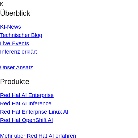
Skip
KI
to
Überblick
content
KI-News
Technischer Blog
Live-Events
Inferenz erklärt
Unser Ansatz
Produkte
Red Hat AI Enterprise
Red Hat AI Inference
Red Hat Enterprise Linux AI
Red Hat OpenShift AI
Mehr über Red Hat AI erfahren