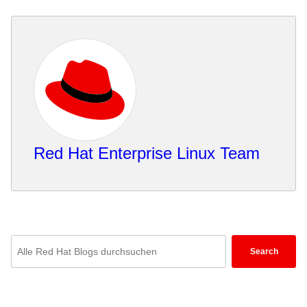
Red Hat Enterprise Linux Team
Enter
Search
keywords
here
to