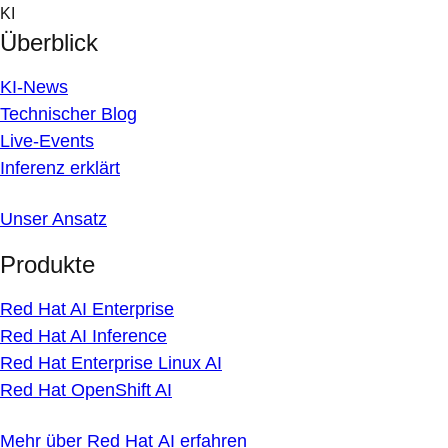
Skip
KI
to
Überblick
content
KI-News
Technischer Blog
Live-Events
Inferenz erklärt
Unser Ansatz
Produkte
Red Hat AI Enterprise
Red Hat AI Inference
Red Hat Enterprise Linux AI
Red Hat OpenShift AI
Mehr über Red Hat AI erfahren