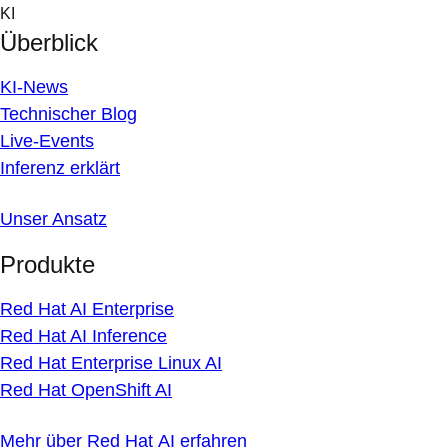
Skip
KI
to
Überblick
content
KI-News
Technischer Blog
Live-Events
Inferenz erklärt
Unser Ansatz
Produkte
Red Hat AI Enterprise
Red Hat AI Inference
Red Hat Enterprise Linux AI
Red Hat OpenShift AI
Mehr über Red Hat AI erfahren