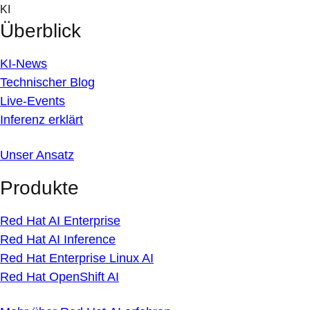
Skip
KI
to
Überblick
content
KI-News
Technischer Blog
Live-Events
Inferenz erklärt
Unser Ansatz
Produkte
Red Hat AI Enterprise
Red Hat AI Inference
Red Hat Enterprise Linux AI
Red Hat OpenShift AI