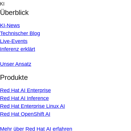
Skip
KI
to
Überblick
content
KI-News
Technischer Blog
Live-Events
Inferenz erklärt
Unser Ansatz
Produkte
Red Hat AI Enterprise
Red Hat AI Inference
Red Hat Enterprise Linux AI
Red Hat OpenShift AI
Mehr über Red Hat AI erfahren