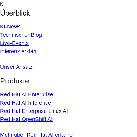
Skip
KI
to
Überblick
content
KI-News
Technischer Blog
Live-Events
Inferenz erklärt
Unser Ansatz
Produkte
Red Hat AI Enterprise
Red Hat AI Inference
Red Hat Enterprise Linux AI
Red Hat OpenShift AI
Mehr über Red Hat AI erfahren