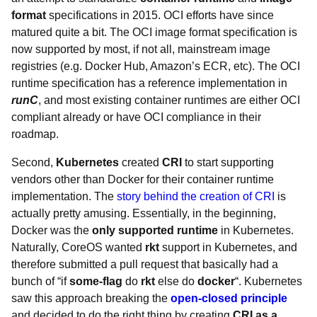
format
specifications in 2015. OCI efforts have since
matured quite a bit. The OCI image format specification is
now supported by most, if not all, mainstream image
registries (e.g. Docker Hub, Amazon’s ECR, etc). The OCI
runtime specification has a reference implementation in
runC
, and most existing container runtimes are either OCI
compliant already or have OCI compliance in their
roadmap.
Second,
Kubernetes
created
CRI
to start supporting
vendors other than Docker for their container runtime
implementation. The
story behind the creation of CRI
is
actually pretty amusing. Essentially, in the beginning,
Docker was the
only supported runtime
in Kubernetes.
Naturally, CoreOS wanted
rkt
support in Kubernetes, and
therefore submitted a pull request that basically had a
bunch of “if
some-flag
do
rkt
else do
docker
“. Kubernetes
saw this approach breaking the
open-closed principle
and decided to do the right thing by creating
CRI as a