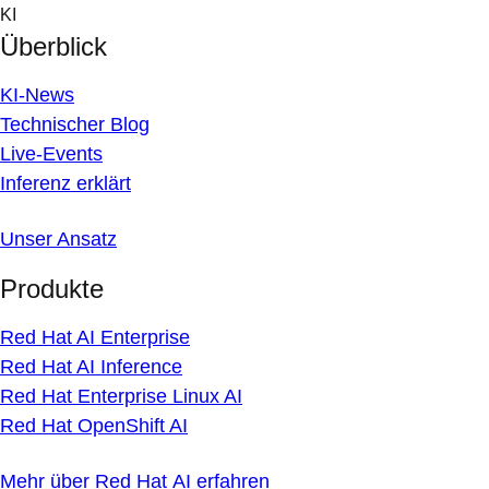
Skip
KI
to
Überblick
content
KI-News
Technischer Blog
Live-Events
Inferenz erklärt
Unser Ansatz
Produkte
Red Hat AI Enterprise
Red Hat AI Inference
Red Hat Enterprise Linux AI
Red Hat OpenShift AI
Mehr über Red Hat AI erfahren