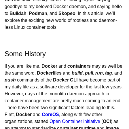
goodbye to my beloved Docker daemon, and saying hello
to
Buildah
,
Podman
, and
Skopeo
. In this article, we’ll
explore the exciting new world of rootless and daemon-
less Linux container tools.
Some History
If you are like me,
Docker
and
containers
may as well be
the same word.
Dockerfiles
and
build
,
pull
,
run
,
tag
, and
push
commands of the
Docker CLI
have become part of
my daily life as a software developer for the last few years.
However, days of the monolith daemon approach to
container management are pretty much coming to an end.
There have been two significant factors leading to this.
First,
Docker
and
CoreOS
, along with few other
organizations, started
Open Container Initiative
(
OCI
) as
an attempt to standardize
container runtime
and
image