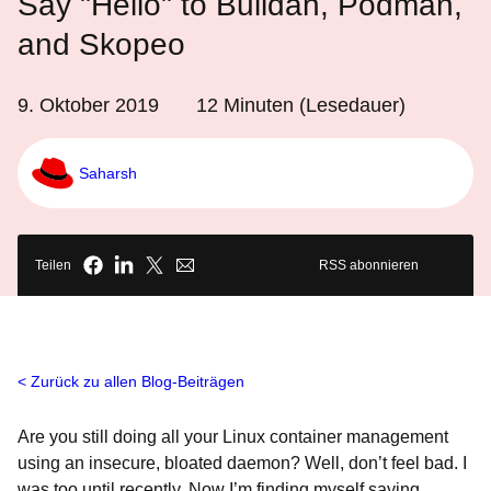
Say "Hello" to Buildah, Podman,
and Skopeo
9. Oktober 2019
12
Minuten (Lesedauer)
Saharsh
Teilen
RSS abonnieren
Zurück zu allen Blog-Beiträgen
Are you still doing all your Linux container management
using an insecure, bloated daemon? Well, don’t feel bad. I
was too until recently. Now I’m finding myself saying