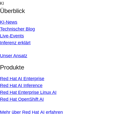
Skip
KI
to
Überblick
content
KI-News
Technischer Blog
Live-Events
Inferenz erklärt
Unser Ansatz
Produkte
Red Hat AI Enterprise
Red Hat AI Inference
Red Hat Enterprise Linux AI
Red Hat OpenShift AI
Mehr über Red Hat AI erfahren