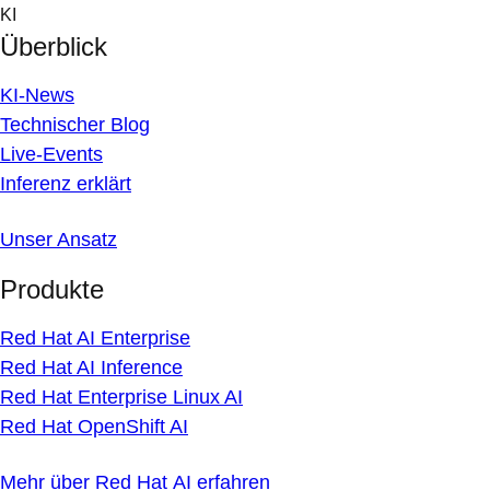
Skip
KI
to
Überblick
content
KI-News
Technischer Blog
Live-Events
Inferenz erklärt
Unser Ansatz
Produkte
Red Hat AI Enterprise
Red Hat AI Inference
Red Hat Enterprise Linux AI
Red Hat OpenShift AI
Mehr über Red Hat AI erfahren