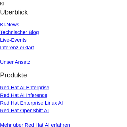
Skip
KI
to
Überblick
content
KI-News
Technischer Blog
Live-Events
Inferenz erklärt
Unser Ansatz
Produkte
Red Hat AI Enterprise
Red Hat AI Inference
Red Hat Enterprise Linux AI
Red Hat OpenShift AI
Mehr über Red Hat AI erfahren