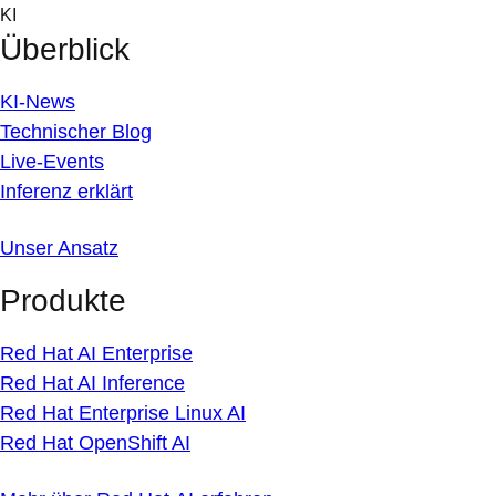
Skip
KI
to
Überblick
content
KI-News
Technischer Blog
Live-Events
Inferenz erklärt
Unser Ansatz
Produkte
Red Hat AI Enterprise
Red Hat AI Inference
Red Hat Enterprise Linux AI
Red Hat OpenShift AI