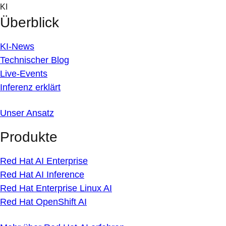
Skip
KI
to
Überblick
content
KI-News
Technischer Blog
Live-Events
Inferenz erklärt
Unser Ansatz
Produkte
Red Hat AI Enterprise
Red Hat AI Inference
Red Hat Enterprise Linux AI
Red Hat OpenShift AI