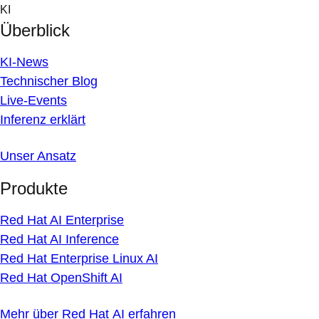
Skip
KI
to
Überblick
content
KI-News
Technischer Blog
Live-Events
Inferenz erklärt
Unser Ansatz
Produkte
Red Hat AI Enterprise
Red Hat AI Inference
Red Hat Enterprise Linux AI
Red Hat OpenShift AI
Mehr über Red Hat AI erfahren