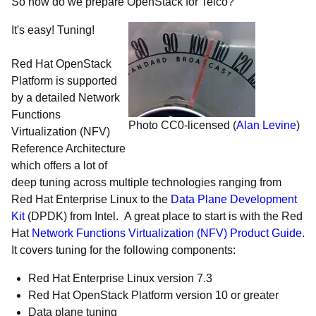
So how do we prepare OpenStack for Telco?
It's easy! Tuning!
Red Hat OpenStack
Platform is supported
by a detailed Network
Functions
Photo CC0-licensed (
Alan Levine
)
Virtualization (NFV)
Reference Architecture
which offers a lot of
deep tuning across multiple technologies ranging from
Red Hat Enterprise Linux to the
Data Plane Development
Kit
(DPDK) from Intel. A great place to start is with the Red
Hat
Network Functions Virtualization (NFV) Product Guide
.
It
covers tuning for the following components:
Red Hat Enterprise Linux version 7.3
Red Hat OpenStack Platform version 10 or greater
Data plane tuning