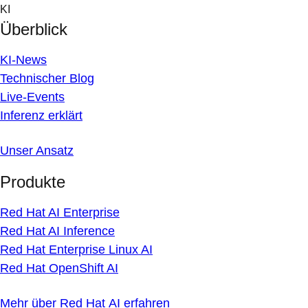
Skip
KI
to
Überblick
content
KI-News
Technischer Blog
Live-Events
Inferenz erklärt
Unser Ansatz
Produkte
Red Hat AI Enterprise
Red Hat AI Inference
Red Hat Enterprise Linux AI
Red Hat OpenShift AI
Mehr über Red Hat AI erfahren