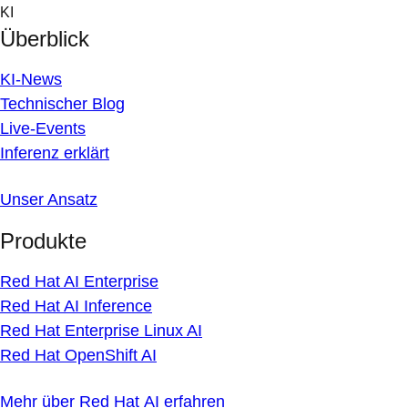
Skip
KI
to
Überblick
content
KI-News
Technischer Blog
Live-Events
Inferenz erklärt
Unser Ansatz
Produkte
Red Hat AI Enterprise
Red Hat AI Inference
Red Hat Enterprise Linux AI
Red Hat OpenShift AI
Mehr über Red Hat AI erfahren