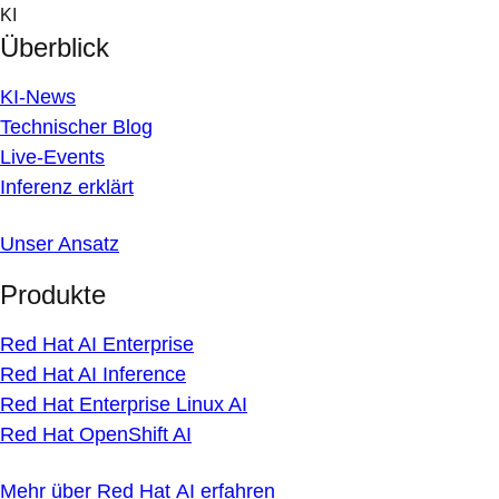
Skip
KI
to
Überblick
content
KI-News
Technischer Blog
Live-Events
Inferenz erklärt
Unser Ansatz
Produkte
Red Hat AI Enterprise
Red Hat AI Inference
Red Hat Enterprise Linux AI
Red Hat OpenShift AI
Mehr über Red Hat AI erfahren