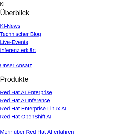
Skip
KI
to
Überblick
content
KI-News
Technischer Blog
Live-Events
Inferenz erklärt
Unser Ansatz
Produkte
Red Hat AI Enterprise
Red Hat AI Inference
Red Hat Enterprise Linux AI
Red Hat OpenShift AI
Mehr über Red Hat AI erfahren