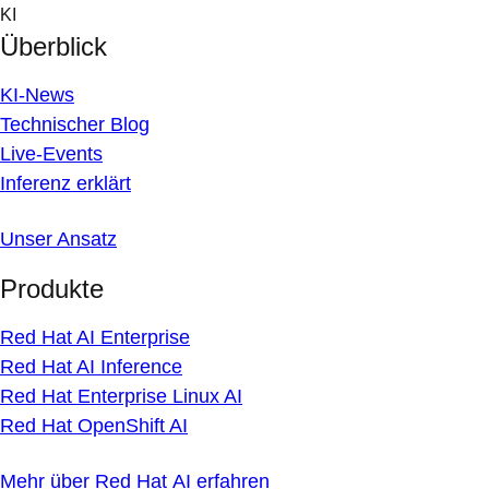
Skip
KI
to
Überblick
content
KI-News
Technischer Blog
Live-Events
Inferenz erklärt
Unser Ansatz
Produkte
Red Hat AI Enterprise
Red Hat AI Inference
Red Hat Enterprise Linux AI
Red Hat OpenShift AI
Mehr über Red Hat AI erfahren