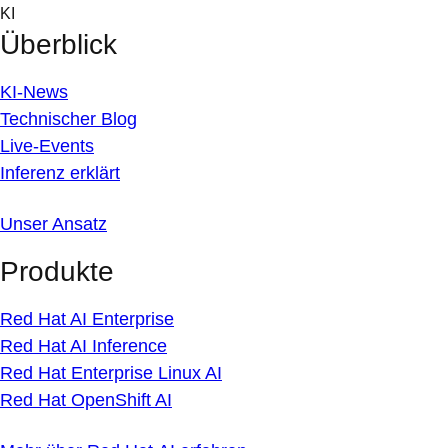
Skip
KI
to
Überblick
content
KI-News
Technischer Blog
Live-Events
Inferenz erklärt
Unser Ansatz
Produkte
Red Hat AI Enterprise
Red Hat AI Inference
Red Hat Enterprise Linux AI
Red Hat OpenShift AI