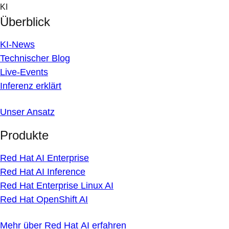
Skip
KI
to
Überblick
content
KI-News
Technischer Blog
Live-Events
Inferenz erklärt
Unser Ansatz
Produkte
Red Hat AI Enterprise
Red Hat AI Inference
Red Hat Enterprise Linux AI
Red Hat OpenShift AI
Mehr über Red Hat AI erfahren