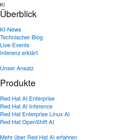
Skip
KI
to
Überblick
content
KI-News
Technischer Blog
Live-Events
Inferenz erklärt
Unser Ansatz
Produkte
Red Hat AI Enterprise
Red Hat AI Inference
Red Hat Enterprise Linux AI
Red Hat OpenShift AI
Mehr über Red Hat AI erfahren