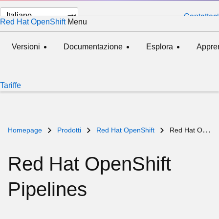
Cambia
Contattaci
Red Hat OpenShift
Menu
esteso
compresso
lingua
Versioni
Documentazione
Esplora
Appre
Tariffe
Homepage
Prodotti
Red Hat OpenShift
Red Hat OpenShift Pipelines
Red Hat OpenShift
Pipelines