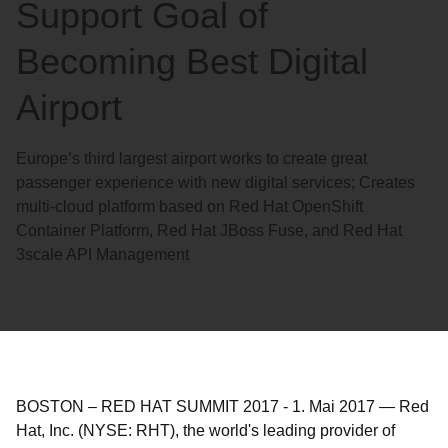
Support Goal of
Becoming Best Digital
Airport
Europe’s third largest airport works to create great
passenger experience with new digital services; Creates
multi-cloud platform based on Red Hat OpenShift
Container Platform, Red Hat JBoss Fuse, and Red Hat
3scale API Management
BOSTON – RED HAT SUMMIT 2017
-
1. Mai 2017
—
Red
Hat, Inc. (NYSE: RHT), the world's leading provider of