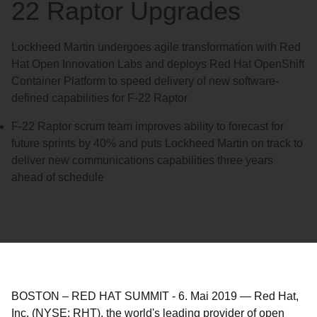
22 Raptor Upgrades
Lockheed Martin undergoes agile transformation with Red
Hat Open Innovation Labs and deploys Red Hat OpenShift
Container Platform to speed delivery of new software-
defined capabilities for F-22 Raptor
F-22 Raptor scrum team improves ability to forecast for
future sprints by 40% and puts Lockheed Martin on track to
deliver new communications capabilities three years
ahead of schedule
BOSTON – RED HAT SUMMIT
-
6. Mai 2019
—
Red Hat,
Inc. (NYSE: RHT), the world's leading provider of open