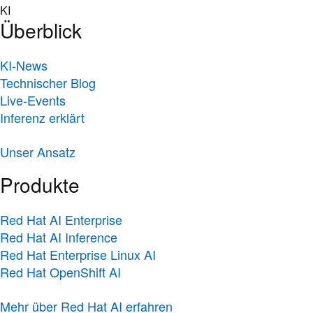
Skip
KI
to
Überblick
content
KI-News
Technischer Blog
Live-Events
Inferenz erklärt
Unser Ansatz
Produkte
Red Hat AI Enterprise
Red Hat AI Inference
Red Hat Enterprise Linux AI
Red Hat OpenShift AI
Mehr über Red Hat AI erfahren