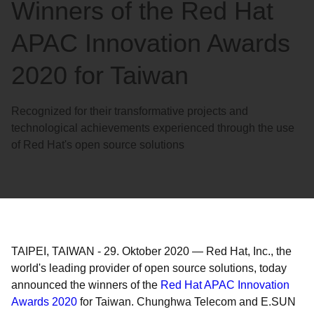
Winners of the Red Hat
APAC Innovation Awards
2020 for Taiwan
Recognized for their transformative projects and
technological achievements experienced through the use
of Red Hat's open source solutions
TAIPEI, TAIWAN
-
29. Oktober 2020
—
Red Hat, Inc., the
world's leading provider of open source solutions, today
announced the winners of the
Red Hat APAC Innovation
Awards 2020
for Taiwan. Chunghwa Telecom and E.SUN