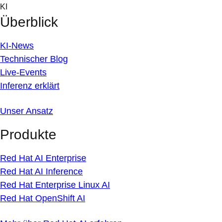
Skip
KI
to
Überblick
content
KI-News
Technischer Blog
Live-Events
Inferenz erklärt
Unser Ansatz
Produkte
Red Hat AI Enterprise
Red Hat AI Inference
Red Hat Enterprise Linux AI
Red Hat OpenShift AI