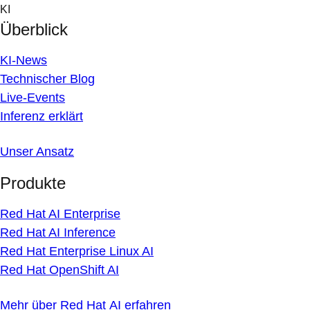
Skip
KI
to
Überblick
content
KI-News
Technischer Blog
Live-Events
Inferenz erklärt
Unser Ansatz
Produkte
Red Hat AI Enterprise
Red Hat AI Inference
Red Hat Enterprise Linux AI
Red Hat OpenShift AI
Mehr über Red Hat AI erfahren