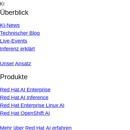
Skip
KI
to
Überblick
content
KI-News
Technischer Blog
Live-Events
Inferenz erklärt
Unser Ansatz
Produkte
Red Hat AI Enterprise
Red Hat AI Inference
Red Hat Enterprise Linux AI
Red Hat OpenShift AI
Mehr über Red Hat AI erfahren