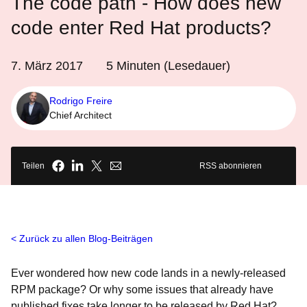
The code path - How does new
code enter Red Hat products?
7. März 2017
5
Minuten (Lesedauer)
Rodrigo Freire
Chief Architect
Teilen
RSS abonnieren
Zurück zu allen Blog-Beiträgen
Ever wondered how new code lands in a newly-released
RPM package? Or why some issues that already have
published fixes take longer to be released by Red Hat?