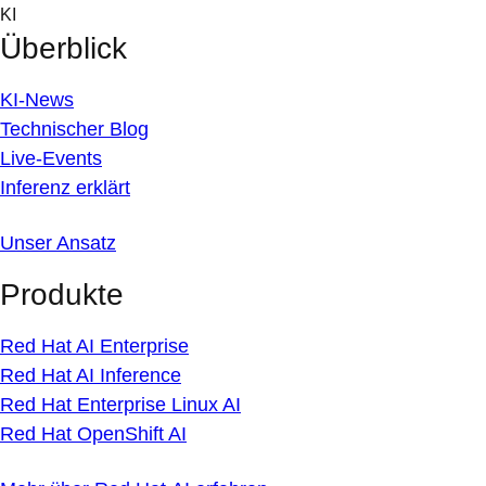
Skip
KI
to
Überblick
content
KI-News
Technischer Blog
Live-Events
Inferenz erklärt
Unser Ansatz
Produkte
Red Hat AI Enterprise
Red Hat AI Inference
Red Hat Enterprise Linux AI
Red Hat OpenShift AI