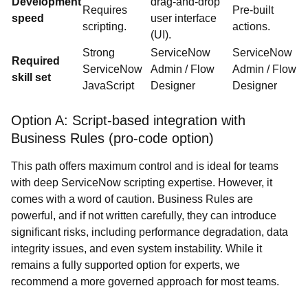
Development
drag-and-drop
Requires
Pre-built
speed
user interface
scripting.
actions.
(UI).
Strong
ServiceNow
ServiceNow
Required
ServiceNow
Admin / Flow
Admin / Flow
skill set
JavaScript
Designer
Designer
Option A: Script-based integration with
Business Rules (pro-code option)
This path offers maximum control and is ideal for teams
with deep ServiceNow scripting expertise. However, it
comes with a word of caution. Business Rules are
powerful, and if not written carefully, they can introduce
significant risks, including performance degradation, data
integrity issues, and even system instability. While it
remains a fully supported option for experts, we
recommend a more governed approach for most teams.