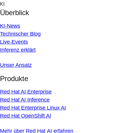
Skip
KI
to
Überblick
content
KI-News
Technischer Blog
Live-Events
Inferenz erklärt
Unser Ansatz
Produkte
Red Hat AI Enterprise
Red Hat AI Inference
Red Hat Enterprise Linux AI
Red Hat OpenShift AI
Mehr über Red Hat AI erfahren