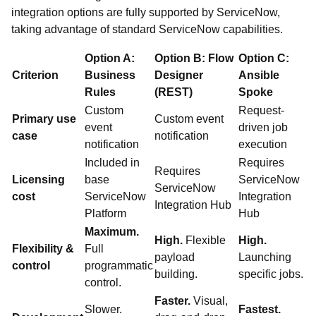
integration options are fully supported by ServiceNow,
taking advantage of standard ServiceNow capabilities.
Option A:
Option B: Flow
Option C:
Criterion
Business
Designer
Ansible
Rules
(REST)
Spoke
Custom
Request-
Primary use
Custom event
event
driven job
case
notification
notification
execution
Included in
Requires
Requires
Licensing
base
ServiceNow
ServiceNow
cost
ServiceNow
Integration
Integration Hub
Platform
Hub
Maximum.
High.
Flexible
High.
Flexibility &
Full
payload
Launching
control
programmatic
building.
specific jobs.
control.
Faster.
Visual,
Slower.
Fastest.