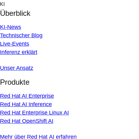
Skip
KI
to
Überblick
content
KI-News
Technischer Blog
Live-Events
Inferenz erklärt
Unser Ansatz
Produkte
Red Hat AI Enterprise
Red Hat AI Inference
Red Hat Enterprise Linux AI
Red Hat OpenShift AI
Mehr über Red Hat AI erfahren