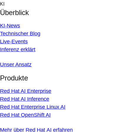
Skip
KI
to
Überblick
content
KI-News
Technischer Blog
Live-Events
Inferenz erklärt
Unser Ansatz
Produkte
Red Hat AI Enterprise
Red Hat AI Inference
Red Hat Enterprise Linux AI
Red Hat OpenShift AI
Mehr über Red Hat AI erfahren