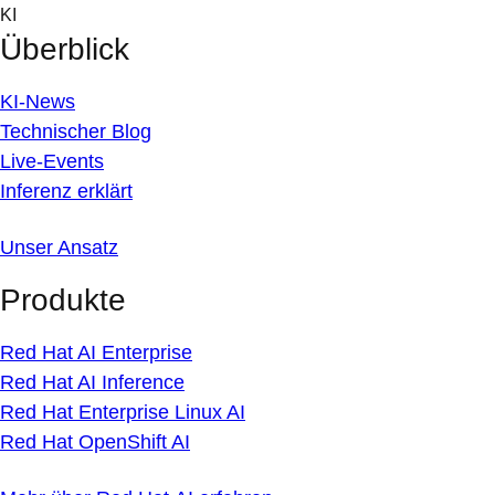
Skip
KI
to
Überblick
content
KI-News
Technischer Blog
Live-Events
Inferenz erklärt
Unser Ansatz
Produkte
Red Hat AI Enterprise
Red Hat AI Inference
Red Hat Enterprise Linux AI
Red Hat OpenShift AI