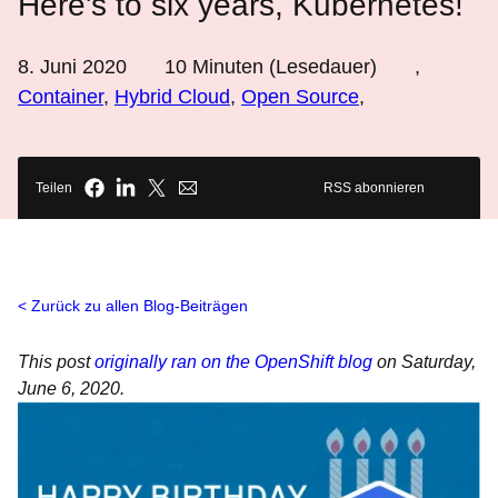
Here's to six years, Kubernetes!
8. Juni 2020
10
Minuten (Lesedauer)
,
Container
,
Hybrid Cloud
,
Open Source
,
Teilen
RSS abonnieren
Zurück zu allen Blog-Beiträgen
This post
originally ran on the OpenShift blog
on Saturday,
June 6, 2020.