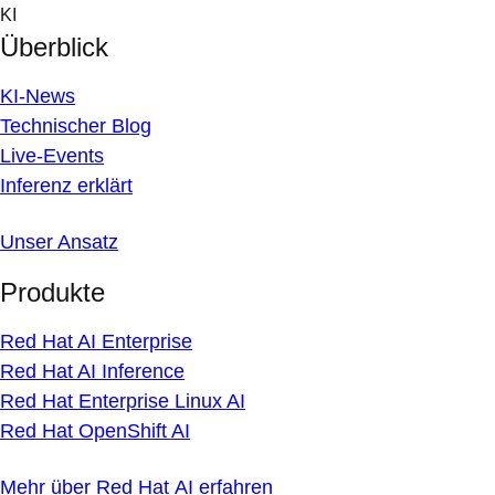
Skip
KI
to
Überblick
content
KI-News
Technischer Blog
Live-Events
Inferenz erklärt
Unser Ansatz
Produkte
Red Hat AI Enterprise
Red Hat AI Inference
Red Hat Enterprise Linux AI
Red Hat OpenShift AI
Mehr über Red Hat AI erfahren