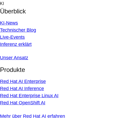
Skip
KI
to
Überblick
content
KI-News
Technischer Blog
Live-Events
Inferenz erklärt
Unser Ansatz
Produkte
Red Hat AI Enterprise
Red Hat AI Inference
Red Hat Enterprise Linux AI
Red Hat OpenShift AI
Mehr über Red Hat AI erfahren