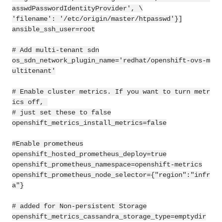
asswdPasswordIdentityProvider', \

'filename': '/etc/origin/master/htpasswd'}]

ansible_ssh_user=root

# Add multi-tenant sdn

os_sdn_network_plugin_name='redhat/openshift-ovs-m
ultitenant'

# Enable cluster metrics. If you want to turn metr
ics off, 

# just set these to false

openshift_metrics_install_metrics=false

#Enable prometheus

openshift_hosted_prometheus_deploy=true

openshift_prometheus_namespace=openshift-metrics

openshift_prometheus_node_selector={"region":"infr
a"}

# added for Non-persistent Storage

openshift_metrics_cassandra_storage_type=emptydir
