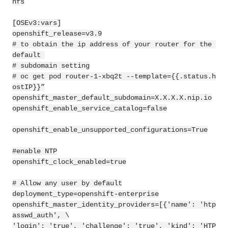
nfs

[OSEv3:vars]

openshift_release=v3.9

# to obtain the ip address of your router for the 
default 

# subdomain setting

# oc get pod router-1-xbq2t --template={{.status.h
ostIP}}”

openshift_master_default_subdomain=X.X.X.X.nip.io

openshift_enable_service_catalog=false

openshift_enable_unsupported_configurations=True

#enable NTP

openshift_clock_enabled=true

# Allow any user by default

deployment_type=openshift-enterprise

openshift_master_identity_providers=[{'name': 'htp
asswd_auth', \

'login': 'true', 'challenge': 'true', 'kind': 'HTP