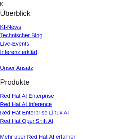
Skip
KI
to
Überblick
content
KI-News
Technischer Blog
Live-Events
Inferenz erklärt
Unser Ansatz
Produkte
Red Hat AI Enterprise
Red Hat AI Inference
Red Hat Enterprise Linux AI
Red Hat OpenShift AI
Mehr über Red Hat AI erfahren