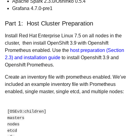
Apache Spark 2.3.0/Oshinko 0.5.4
Grafana 4.7.0-pre1
Part 1: Host Cluster Preparation
Install Red Hat Enterprise Linux 7.5 on all nodes in the
cluster, then install OpenShift 3.9 with Openshift
Prometheus enabled. Use the
host preparation (Section
2.3) and installation guide
to install Openshift 3.9 and
Openshift Prometheus.
Create an inventory file with prometheus enabled. We've
included an example inventory file with Prometheus
enabled, single master, single etcd, and multiple nodes:
[OSEv3:children]

masters

nodes

etcd
