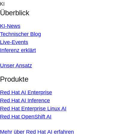
Skip
KI
to
Überblick
content
KI-News
Technischer Blog
Live-Events
Inferenz erklärt
Unser Ansatz
Produkte
Red Hat AI Enterprise
Red Hat AI Inference
Red Hat Enterprise Linux AI
Red Hat OpenShift AI
Mehr über Red Hat AI erfahren