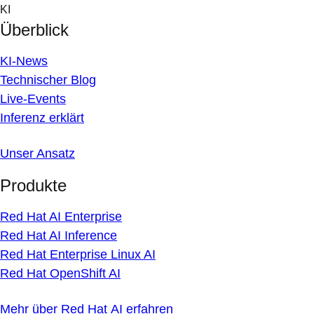
Skip
KI
to
Überblick
content
KI-News
Technischer Blog
Live-Events
Inferenz erklärt
Unser Ansatz
Produkte
Red Hat AI Enterprise
Red Hat AI Inference
Red Hat Enterprise Linux AI
Red Hat OpenShift AI
Mehr über Red Hat AI erfahren